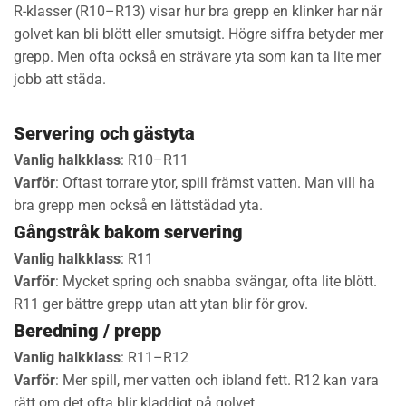
R-klasser (R10–R13) visar hur bra grepp en klinker har när
golvet kan bli blött eller smutsigt. Högre siffra betyder mer
grepp. Men ofta också en strävare yta som kan ta lite mer
jobb att städa.
Servering och gästyta
Vanlig halkklass
: R10–R11
Varför
: Oftast torrare ytor, spill främst vatten. Man vill ha
bra grepp men också en lättstädad yta.
Gångstråk bakom servering
Vanlig halkklass
: R11
Varför
: Mycket spring och snabba svängar, ofta lite blött.
R11 ger bättre grepp utan att ytan blir för grov.
Beredning / prepp
Vanlig halkklass
: R11–R12
Varför
: Mer spill, mer vatten och ibland fett. R12 kan vara
rätt om det ofta blir kladdigt på golvet.