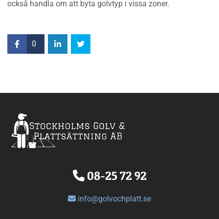
också handla om att byta golvtyp i vissa zoner.
0
08-25 72 92

info@golvochplatt.se
