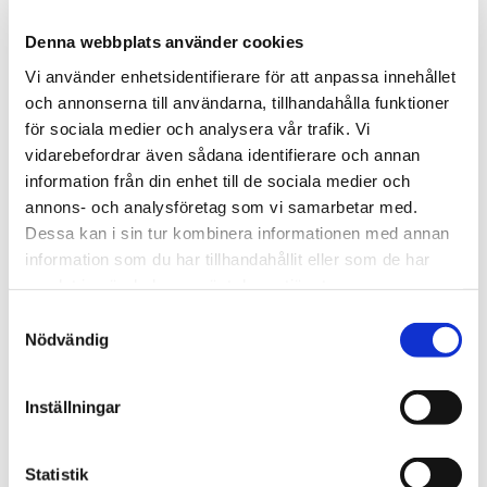
Vanlig halkklass
: R12
Denna webbplats använder cookies
Varför
: Blött och smutsigt med mycket spill. Kräver bra
grepp och tålig yta.
Vi använder enhetsidentifierare för att anpassa innehållet
och annonserna till användarna, tillhandahålla funktioner
för sociala medier och analysera vår trafik. Vi
De här frågorna kan du ställa dig:
vidarebefordrar även sådana identifierare och annan
information från din enhet till de sociala medier och
Vad hamnar på golvet mest? Vatten? Fett? Oljiga
annons- och analysföretag som vi samarbetar med.
såser? Diskmedel?
Dessa kan i sin tur kombinera informationen med annan
information som du har tillhandahållit eller som de har
Hur städar ni? Med skurmaskin, handskur, avfettning
samlat in när du har använt deras tjänster.
och hur ofta?
Samtyckesval
Nödvändig
Var går folk snabbast och var kör ni vagnar? Blir det
många svängar?
Inställningar
Hur förklaras skillnaden på halkklass och
Statistik