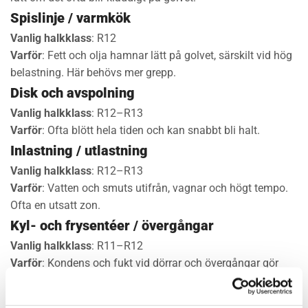
Spislinje / varmkök
Vanlig halkklass
: R12
Varför
: Fett och olja hamnar lätt på golvet, särskilt vid hög
belastning. Här behövs mer grepp.
Disk och avspolning
Vanlig halkklass
: R12–R13
Varför
: Ofta blött hela tiden och kan snabbt bli halt.
Inlastning / utlastning
Vanlig halkklass
: R12–R13
Varför
: Vatten och smuts utifrån, vagnar och högt tempo.
Ofta en utsatt zon.
Kyl- och frysentéer / övergångar
Vanlig halkklass
: R11–R12
Varför
: Kondens och fukt vid dörrar och övergångar gör
ytan hal. Lite mer grepp är ofta smart.
Soprum / avfallszon