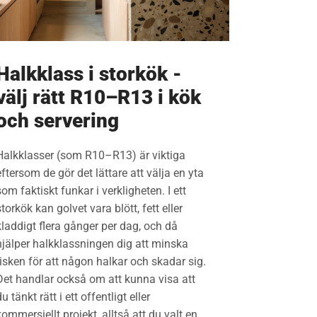
Halkklass i storkök -
välj rätt R10–R13 i kök
och servering
Halkklasser (som R10–R13) är viktiga
eftersom de gör det lättare att välja en yta
som faktiskt funkar i verkligheten. I ett
storkök kan golvet vara blött, fett eller
kladdigt flera gånger per dag, och då
hjälper halkklassningen dig att minska
risken för att någon halkar och skadar sig.
Det handlar också om att kunna visa att
u tänkt rätt i ett offentligt eller
kommersiellt projekt, alltså att du valt en