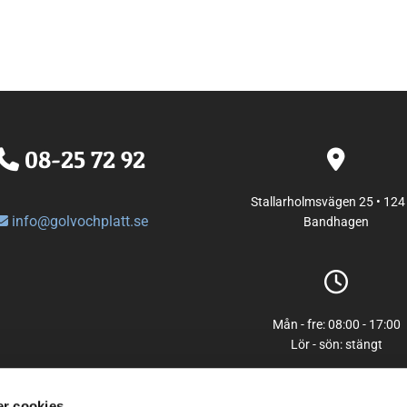
08-25 72 92


Stallarholmsvägen 25 • 124
info@golvochplatt.se

Bandhagen

Mån - fre: 08:00 - 17:00
Lör - sön: stängt
r cookies