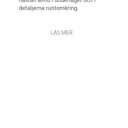
nästan alltid i underlaget och i
detaljerna runtomkring.
LÄS MER