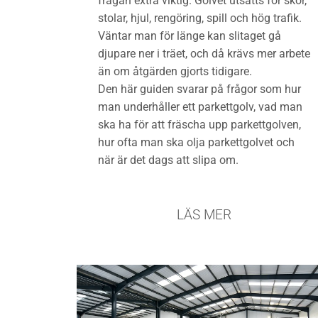
frågan extra viktig. Golvet utsätts för skor,
stolar, hjul, rengöring, spill och hög trafik.
Väntar man för länge kan slitaget gå
djupare ner i träet, och då krävs mer arbete
än om åtgärden gjorts tidigare.
Den här guiden svarar på frågor som hur
man underhåller ett parkettgolv, vad man
ska ha för att fräscha upp parkettgolven,
hur ofta man ska olja parkettgolvet och
när är det dags att slipa om.
LÄS MER