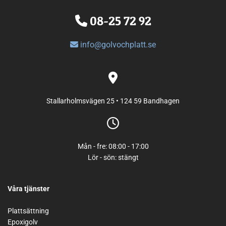
08-25 72 92

info@golvochplatt.se


Stallarholmsvägen 25 • 124 59 Bandhagen

Mån - fre: 08:00 - 17:00
Lör - sön: stängt
Våra tjänster
Plattsättning
Epoxigolv