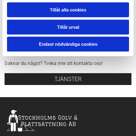
Tillåt alla cookies
KONTAKTA OSS
Tillåt urval
Fler av våra tjänster
Endast nödvändiga cookies
Vill du läsa mer om vad vi kan hjälpa er med? Du hittar alla
information här.
Saknar du något? Tveka inte att
kontakta oss
!
TJÄNSTER