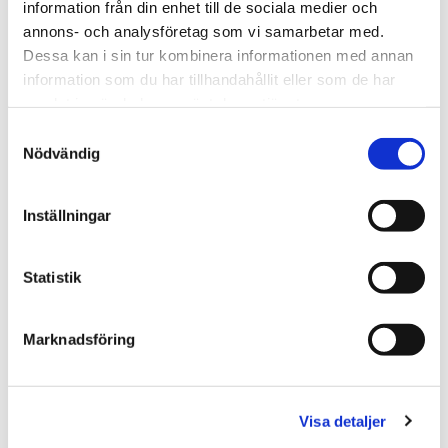
information från din enhet till de sociala medier och
Meddelande
annons- och analysföretag som vi samarbetar med.
Dessa kan i sin tur kombinera informationen med annan
information som du har tillhandahållit eller som de har
samlat in när du har använt deras tjänster.
Samtyckesval
Nödvändig
Ladda upp CV och personligt brev
Välj FIL
Ingen fil vald
Inställningar
Statistik
Kontakta oss
Marknadsföring
Varmt välkommen att kontakta oss om du har några frågor
eller funderingar. Vi ställer gärna upp med vår erfarenhet
och kunskap inom plattsättning.
Visa detaljer
08-25 72 92
